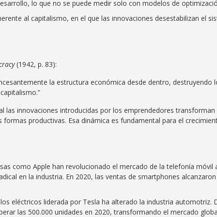
esarrollo, lo que no se puede medir solo con modelos de optimizació
erente al capitalismo, en el que las innovaciones desestabilizan el s
cracy
(1942, p. 83):
 incesantemente la estructura económica desde dentro, destruyendo l
 capitalismo.”
l las innovaciones introducidas por los emprendedores transforman 
 formas productivas. Esa dinámica es fundamental para el crecimiento
as como Apple han revolucionado el mercado de la telefonía móvil a 
ical en la industria. En 2020, las ventas de smartphones alcanzaron c
os eléctricos liderada por Tesla ha alterado la industria automotriz
erar las 500.000 unidades en 2020, transformando el mercado global 