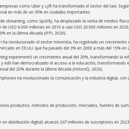
empresas como Uber y Lyft ha transformado el sector del taxi. Según 
ional en más de un 30% en ciudades importantes.
s de streaming, como Spotify, ha desplazado la venta de medios físi
on de USD 6.000 millones en 2010 a casi USD 20.000 millones en 2020.
% en la última década (IFPI, 2020).
ha revolucionado el sector minorista, ha registrado un crecimiento e
 mercado en EE.UU. que ha pasado del 3% en 2000 a más del 15% en 2
arning experimentó un crecimiento anual del 20%, transformando la ed
y edX han democratizado el acceso a la educación, transformando el 
a anual del 20% durante la última década (HolonIQ, 2020).
tphones ha revolucionado la comunicación y la industria digital, con
nuevos productos, métodos de producción, mercados, fuentes de sumin
ón en distribución digital) alcanzó 247 millones de suscriptores en 20