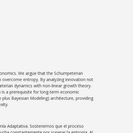
conomics. We argue that the Schumpeterian
to overcome entropy. By analyzing innovation not
terian dynamics with non-linear growth theory.
n is a prerequisite for long-term economic
ce plus Bayesian Modeling) architecture, providing
xity.
omía Adaptativa. Sostenemos que el proceso
ucha constantemente por superar la entropía. Al