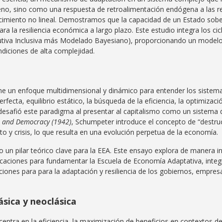
o, sino como una respuesta de retroalimentación endógena a las rest
ecimiento no lineal. Demostramos que la capacidad de un Estado sober
para la resiliencia económica a largo plazo. Este estudio integra los 
ibutiva Inclusiva más Modelado Bayesiano), proporcionando un modelo
ndiciones de alta complejidad.
ne un enfoque multidimensional y dinámico para entender los siste
rfecta, equilibrio estático, la búsqueda de la eficiencia, la optimiza
esafió este paradigma al presentar al capitalismo como un sistema d
m, and Democracy (1942)
, Schumpeter introduce el concepto de “destruc
o y crisis, lo que resulta en una evolución perpetua de la economía.
n pilar teórico clave para la EEA. Este ensayo explora de manera integ
caciones para fundamentar la Escuela de Economía Adaptativa, integr
iones para para la adaptación y resiliencia de los gobiernos, empre
ásica y neoclásica
 centra en la eficiencia, la maximización de beneficios en contextos d