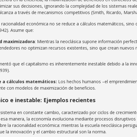
izar sus decisiones, ignorando la complejidad de los sistemas reale
 alcanza a través de mecanismos competitivos (Smith, Ricardo, Marshal
la racionalidad económica no se reduce a cálculos matemáticos, sino
942). Asume que:
dad maximizadora
: Mientras la neoclásica supone información perfect
dedores no optimizan recursos existentes, sino que crean nuevos 
entó que el capitalismo es inherentemente inestable debido a la inno
1939).
e a cálculos matemáticos:
Los hechos humanos –el emprendimiento,
te con modelos de maximización de beneficios.
co e inestable: Ejemplos recientes
istema en constante cambio, caracterizado por ciclos de crecimiento 
e esa manera, la economía evoluciona mediante procesos disruptivos 
bre la racionalidad económica: mientras la escuela neoclásica persigue
e la innovación y el cambio estructural son la norma.