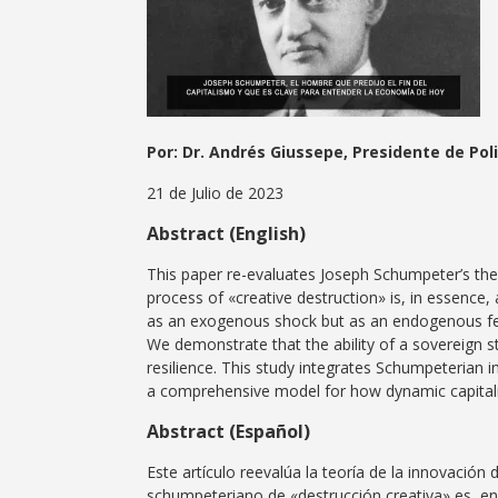
Por: Dr. Andrés Giussepe, Presidente de Po
21 de Julio de 2023
Abstract (English)
This paper re-evaluates Joseph Schumpeter’s th
process of «creative destruction» is, in essence
as an exogenous shock but as an endogenous fee
We demonstrate that the ability of a sovereign st
resilience. This study integrates Schumpeterian i
a comprehensive model for how dynamic capitalis
Abstract (Español)
Este artículo reevalúa la teoría de la innovac
schumpeteriano de «destrucción creativa» es, e