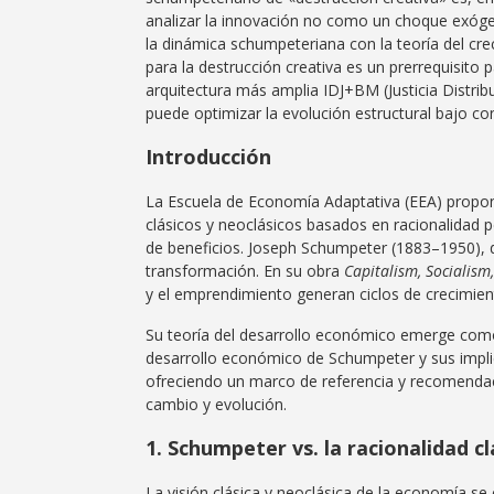
analizar la innovación no como un choque exógen
la dinámica schumpeteriana con la teoría del cr
para la destrucción creativa es un prerrequisito 
arquitectura más amplia IDJ+BM (Justicia Distr
puede optimizar la evolución estructural bajo co
Introducción
La Escuela de Economía Adaptativa (EEA) propo
clásicos y neoclásicos basados en racionalidad pe
de beneficios. Joseph Schumpeter (1883–1950), d
transformación. En su obra
Capitalism, Socialis
y el emprendimiento generan ciclos de crecimient
Su teoría del desarrollo económico emerge como u
desarrollo económico de Schumpeter y sus impli
ofreciendo un marco de referencia y recomendac
cambio y evolución.
1. Schumpeter vs. la racionalidad cl
La visión clásica y neoclásica de la economía se