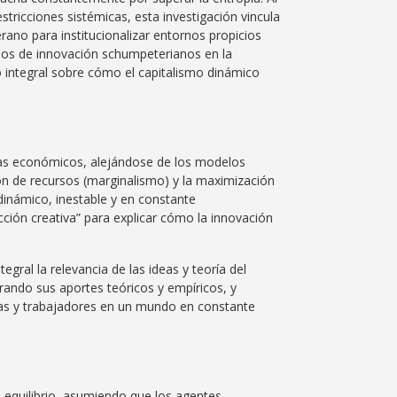
ricciones sistémicas, esta investigación vincula
ano para institucionalizar entornos propicios
ciclos de innovación schumpeterianos en la
 integral sobre cómo el capitalismo dinámico
mas económicos, alejándose de los modelos
ción de recursos (marginalismo) y la maximización
inámico, inestable y en constante
ción creativa” para explicar cómo la innovación
ral la relevancia de las ideas y teoría del
ando sus aportes teóricos y empíricos, y
sas y trabajadores en un mundo en constante
e equilibrio, asumiendo que los agentes