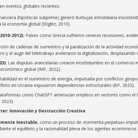
a en eventos globales recientes:
inanciera (hipotecas subprime) generó burbujas inmobiliaria insostenib
 la economía global (Stiglitz, 2010).
2010-2012):
Países como Grecia sufrieron severas recesiones, eviden
upción de cadenas de suministro y la paralización de la actividad econ
o y el auge del teletrabajo aceleraron la digitalización, desplazando 
23)
: Las disputas arancelarias crearon incertidumbre en el comercio 
 económico global (IMF, 2022).
stabilidad en el suministro de energía, impulsada por conflictos geopolí
nflicto en Ucrania expusieron dependencias estructurales (BP, 2023).
Plataformas como ChatGPT amenazan empleos en sectores como el le
 2023).
er: Innovación y Destrucción Creativa
amente inestable
, como un proceso de «tormenta perpetua» impuls
te el equilibrio y la racionalidad plena de los agentes económicos. 