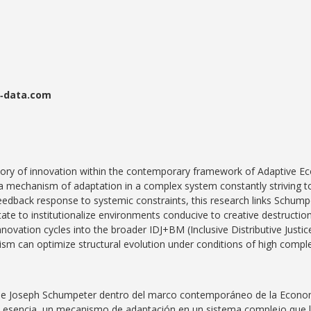
li‑data.com
eory of innovation within the contemporary framework of Adaptive E
, a mechanism of adaptation in a complex system constantly striving 
dback response to systemic constraints, this research links Schumpe
ate to institutionalize environments conducive to creative destructio
nnovation cycles into the broader IDJ+BM (Inclusive Distributive Justi
m can optimize structural evolution under conditions of high comple
ión de Joseph Schumpeter dentro del marco contemporáneo de la Econ
n esencia, un mecanismo de adaptación en un sistema complejo que l