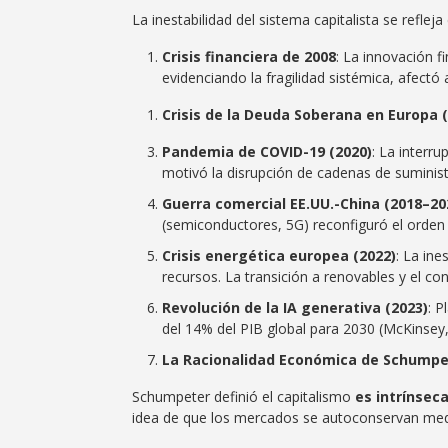
La inestabilidad del sistema capitalista se reflej
Crisis financiera de 2008
: La innovación f
evidenciando la fragilidad sistémica, afectó a
Crisis de la Deuda Soberana en Europa (
Pandemia de COVID-19 (2020)
: La interr
motivó la disrupción de cadenas de suministr
Guerra comercial EE.UU.-China (2018–20
(semiconductores, 5G) reconfiguró el orden
Crisis energética europea (2022)
: La ine
recursos. La transición a renovables y el co
Revolución de la IA generativa (2023)
: 
del 14% del PIB global para 2030 (McKinsey,
La Racionalidad Económica de Schumpet
Schumpeter definió el capitalismo
es intrínsec
idea de que los mercados se autoconservan median