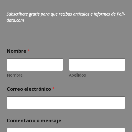
Subscríbete gratis para que recibas artículos e informes de Poli-
data.com
Nombre
*
Nombre
Apellidos
Correo electrónico
*
N
Comentario o mensaje
o
m