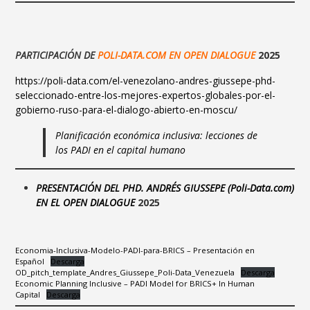
PARTICIPACIÓN DE
POLI-DATA.COM EN OPEN DIALOGUE
2025
https://poli-data.com/el-venezolano-andres-giussepe-phd-
seleccionado-entre-los-mejores-expertos-globales-por-el-
gobierno-ruso-para-el-dialogo-abierto-en-moscu/
Planificación económica inclusiva: lecciones de
los PADI en el capital humano
PRESENTACIÓN DEL
PHD. ANDRÉS GIUSSEPE (Poli-Data.com)
EN EL OPEN DIALOGUE
2025
Economia-Inclusiva-Modelo-PADI-para-BRICS – Presentación en
Español
Descarga
OD_pitch_template_Andres_Giussepe_Poli-Data_Venezuela
Descarga
Economic Planning Inclusive – PADI Model for BRICS+ In Human
Capital
Descarga