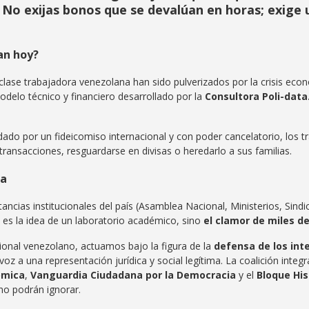
No exijas bonos que se devalúan en horas; exige 
an hoy?
a clase trabajadora venezolana han sido pulverizados por la crisis ec
delo técnico y financiero desarrollado por la
Consultora Poli-dat
ldado por un fideicomiso internacional y con poder cancelatorio, los 
 transacciones, resguardarse en divisas o heredarlo a sus familias.
da
stancias institucionales del país (Asamblea Nacional, Ministerios, Si
es la idea de un laboratorio académico, sino
el clamor de miles d
ional venezolano, actuamos bajo la figura de la
defensa de los int
voz a una representación jurídica y social legítima. La coalición integ
ómica
,
Vanguardia Ciudadana por la Democracia
y el
Bloque His
no podrán ignorar.