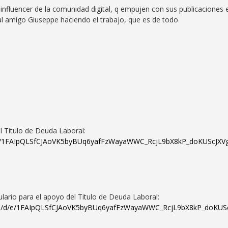
 influencer de la comunidad digital, q empujen con sus publicaciones 
al amigo Giuseppe haciendo el trabajo, que es de todo
l Titulo de Deuda Laboral:
d/e/1FAIpQLSfCJAoVK5byBUq6yafFzWayaWWC_RcjL9bX8kP_doKUScJXVg
lario para el apoyo del Titulo de Deuda Laboral:
u/0/d/e/1FAIpQLSfCJAoVK5byBUq6yafFzWayaWWC_RcjL9bX8kP_doKUSc