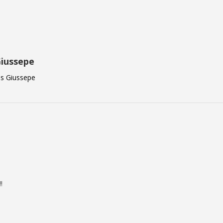
Giussepe
es Giussepe
!