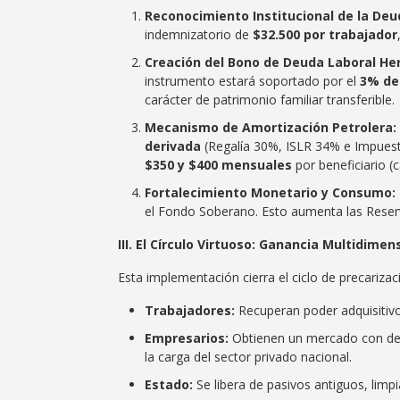
Reconocimiento Institucional de la Deu
indemnizatorio de
$32.500 por trabajador
Creación del Bono de Deuda Laboral He
instrumento estará soportado por el
3% de
carácter de patrimonio familiar transferible.
Mecanismo de Amortización Petrolera:
derivada
(Regalía 30%, ISLR 34% e Impuest
$350 y $400 mensuales
por beneficiario (c
Fortalecimiento Monetario y Consumo:
el Fondo Soberano. Esto aumenta las Reser
​III. El Círculo Virtuoso: Ganancia Multidimen
​Esta implementación cierra el ciclo de precariza
Trabajadores:
Recuperan poder adquisitivo,
Empresarios:
Obtienen un mercado con dema
la carga del sector privado nacional.
Estado:
Se libera de pasivos antiguos, limp