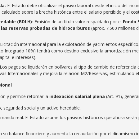
da:
El Estado debe oficializar el pasivo laboral desde el inicio del in
, calculado sobre la brecha histórica entre el salario percibido y el co
redable (BDLH):
Emisión de un título valor respaldado por el
Fondo 
 las reservas probadas de hidrocarburos
(aprox. 7.500 millones de
Licitación internacional para la explotación de yacimientos específico
o Integrado 10%) tendrá como destino exclusivo la amortización me
apital e intereses).
Los pagos se liquidarán en bolívares al tipo de cambio de referencia 
vas Internacionales y mejora la relación M2/Reservas, estimulando
sional
ción y permite retomar la
indexación salarial plena
(Art. 91), gener
 seguridad social y un activo heredable.
nda real. El Estado asume los pasivos históricos que ahora serán pa
ia su balance financiero y aumenta la recaudación por el dinamismo i