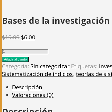
Bases de la investigación
El
El
$
15.00
$
6.00
precio
precio
Bases
original
actual
de
era:
es:
Añadir al carrito
la
Categoría:
Sin categorizar
Etiquetas:
inve
$15.00.
$6.00.
investigación
Sistematización de indicios
,
teorías de si
sistémica-
Descripción
compleja
Valoraciones (0)
(Ebook)
(2023)
Descripción