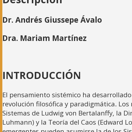
cantidad
Dr. Andrés Giussepe Ávalo
Dra. Mariam Martínez
INTRODUCCIÓN
El pensamiento sistémico ha desarrollado
revolución filosófica y paradigmática. Los
Sistemas de Ludwig von Bertalanffy, la Din
Luhmann) y la Teoría del Caos (Edward Lo
emergentes pueden asumirse la de los Si