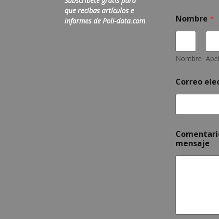
Subscríbete gratis para
que recibas artículos e
Nombre
*
informes de Poli-data.com
Nombre
Apel
Correo ele
C
Comentari
o
mensaje
m
e
n
t
a
r
i
o