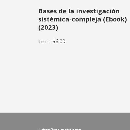
Bases de la investigación
sistémica-compleja (Ebook)
(2023)
El
El
$
6.00
$
15.00
precio
precio
original
actual
era:
es:
$15.00.
$6.00.