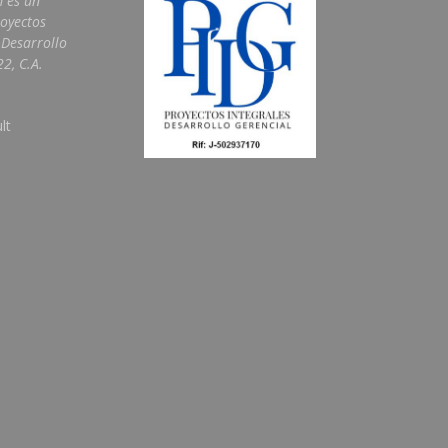
m es un
royectos
 Desarrollo
2, C.A.
lt