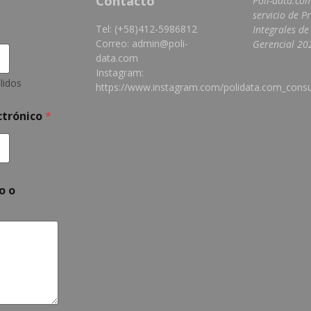
Contacto
Poli-data.co
servicio de P
Tel: (+58)412-5986812
Integrales de
Correo: admin@poli-
Gerencial 202
data.com
Instagram:
lidos
https://www.instagram.com/polidata.com_consu
ctrónico
*
o o