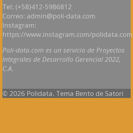
Tel: (+58)412-5986812
Correo: admin@poli-data.com
Instagram:
https://www.instagram.com/polidata.com
Poli-data.com es un servicio de Proyectos
Integrales de Desarrollo Gerencial 2022,
C.A.
© 2026 Polidata. Tema Bento de Satori