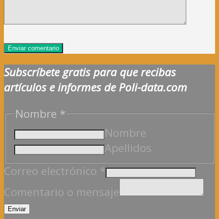
Subscríbete gratis para que recibas
artículos e informes de Poli-data.com
Nombre
*
Nombre
Apellidos
electrónico
Correo electrónico
*
Nombre
Comentario o mensaje
o
Enviar