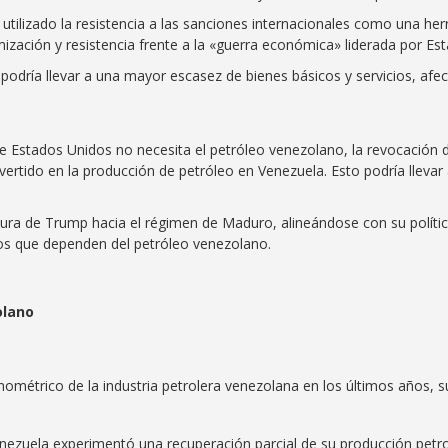
tilizado la resistencia a las sanciones internacionales como una her
timización y resistencia frente a la «guerra económica» liderada por Es
 podría llevar a una mayor escasez de bienes básicos y servicios, af
Estados Unidos no necesita el petróleo venezolano, la revocación d
tido en la producción de petróleo en Venezuela. Esto podría llevar a
 dura de Trump hacia el régimen de Maduro, alineándose con su políti
os que dependen del petróleo venezolano.
olano
onométrico de la industria petrolera venezolana en los últimos años, s
enezuela experimentó una recuperación parcial de su producción petro