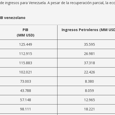
e de ingresos para Venezuela. A pesar de la recuperación parcial, la e
PIB venezolano
PIB
Ingresos Petroleros (MM US
(MM USD)
125.449
35.595
112.915
26.981
115.883
37.318
102.021
22.426
73.003
8.380
43.788
8.059
57.148
12.965
98.111
18.221