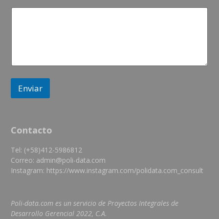
n
i
c
o
C
o
m
e
n
t
Enviar
a
r
i
o
Contacto
Tel: (+58)412-5986812
Correo: admin@poli-data.com
Instagram: https://www.instagram.com/polidata.com_consult
Poli-data.com es un servicio de Proyectos Integrales de
Desarrollo Gerencial 2022, C.A.