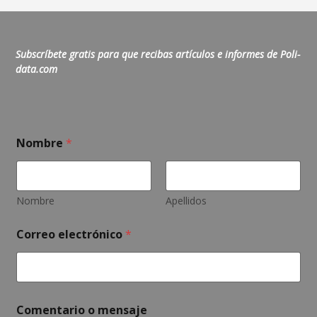
Subscríbete gratis para que recibas artículos e informes de Poli-
data.com
m
Nombre
*
e
n
s
a
j
Nombre
Apellidos
e
e
Correo electrónico
*
l
e
c
t
r
ó
Comentario o mensaje