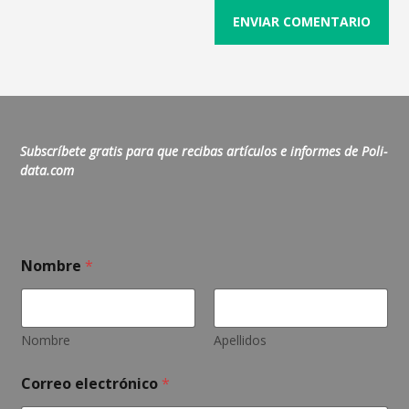
Subscríbete gratis para que recibas artículos e informes de Poli-
data.com
o
Nombre
*
e
l
e
c
t
Nombre
Apellidos
r
ó
Correo electrónico
*
n
i