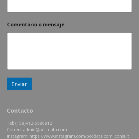
c
o
m
e
Comentario o mensaje
n
s
a
j
e
Enviar
Contacto
Tel: (+58)412-5986812
Correo: admin@poli-data.com
Instagram: https://www.instagram.com/polidata.com_consult