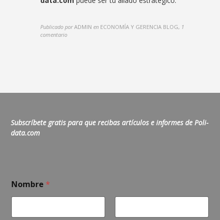
data.com
puede ser tu aliado estratégico.
Publicado por
ADMIN
en
ECONOMÍA Y GERENCIA BLOG
,
1
comentario
Subscríbete gratis para que recibas artículos e informes de Poli-
data.com
Nombre
*