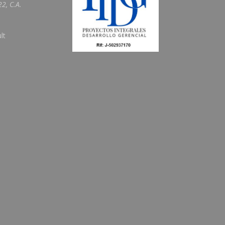
2, C.A.
lt