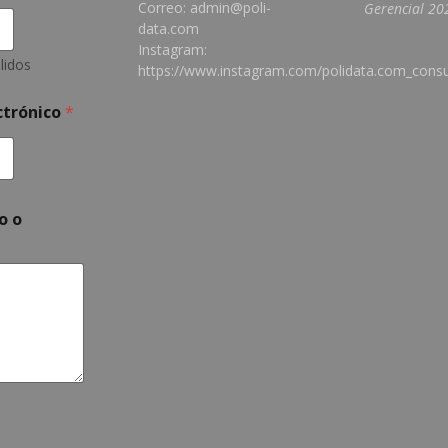
Correo: admin@poli-
Gerencial 202
data.com
Instagram:
lidos
https://www.instagram.com/polidata.com_consu
ctrónico
*
o o