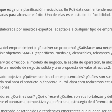
ue exige una planificación meticulosa. En Poli-data.com entendemos
as para alcanzar el éxito. Una de ellas es el estudio de factibilidad,
elaborada por nuestros expertos, adaptable a cualquier tipo de empr
eta del emprendimiento. ¿Resolver un problema? ¿Satisfacer una nece
finir objetivos SMART (específicos, medibles, alcanzables, relevantes 
ervicio ofrecido, el modelo de negocio, la escala de operación, la ubi
 de un modelo de negocio sólido y una propuesta de valor atractiva.2
cado objetivo. ¿Quiénes son los clientes potenciales? ¿Cuáles son su
a real para el producto o servicio? En Poli-data.com realizamos es
siones.
idores. ¿Quiénes son? ¿Qué ofrecen? ¿Cuáles son sus fortalezas y de
 el panorama competitivo y a definir una estrategia de diferenciació
de mercado desatendidos o tendencias emergentes que puedan ser ap