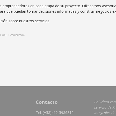
 emprendedores en cada etapa de su proyecto. Ofrecemos asesorías 
para que puedan tomar decisiones informadas y construir negocios ex
ión sobre nuestros servicios.
BLOG
,
1 comentario
Contacto
Poli-data.co
servicio de P
Tel: (+58)412-5986812
Integrales de