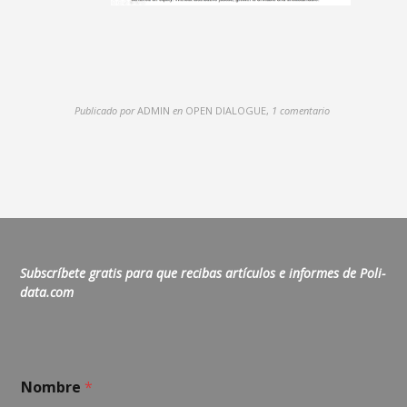
Publicado por
ADMIN
en
OPEN DIALOGUE
,
1 comentario
Subscríbete gratis para que recibas artículos e informes de Poli-
data.com
C
Nombre
*
o